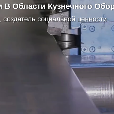
 В Области Кузнечного Обо
, создатель социальной ценности