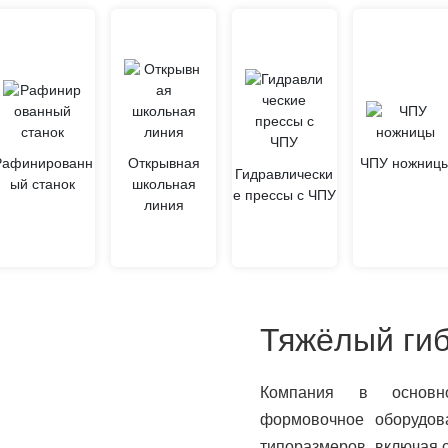
Рафинированн
Открывная
ЧПУ ножниц
Гидравлически
ый станок
школьная
е прессы с ЧПУ
линия
Тяжёлый ги
Компания в основн
формовочное оборудов
типоразмеров, включая с