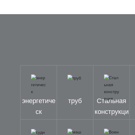
энергетиче
труб
Стальная
ск
конструкци
я.