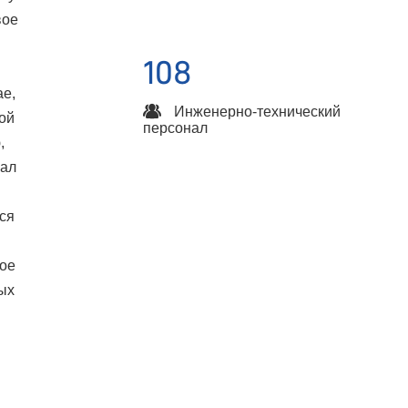
вое
108
ае,
Инженерно-технический
ой
персонал
,
вал
ся
ное
ых