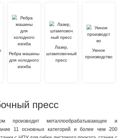
Лазер,
ы
Умное
Ребра машины
штамповочный
производство
для холодного
пресс
изгиба
бочный пресс
ом производит металлообрабатывающее и
ание 11 основных категорий и более чем 200
танки с ЧПУ для гибки листового проката, станки с