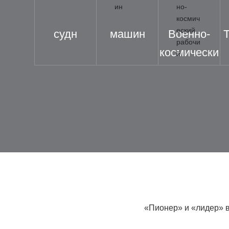
судн
машин
Военно-
Т
космически
й рабочий
«Пионер» и «лидер» в